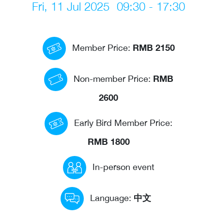
Fri, 11 Jul 2025
09:30 - 17:30
Events calendar
News
RMB 2150
Member Price:
The Paper Trail
Jobs Market
RMB
Non-member Price:
2600
About us
Early Bird Member Price:
Our Committees
RMB 1800
Member Directory
Sponsorships
In-person event
中文
Language:
Newsletter