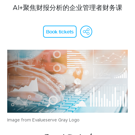
WeChat
AI+聚焦财报分析的企业管理者财务课
LinkedIn
Live Lounge
WeChat
Face
Li
Book tickets
Become a member
Contact
Image from Evalueserve Gray Logo