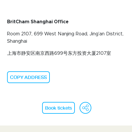
BritCham Shanghai Office
Room 2107, 699 West Nanjing Road, Jing’an District,
Shanghai
上海市静安区南京西路699号东方投资大厦2107室
COPY ADDRESS
WeChat
Face
Li
Book tickets