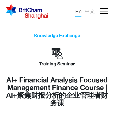
Forgotten password?
En
中文
Sign in
Advocacy
Knowledge Exchange
Knowledge
Community
Training Seminar
AI+ Financial Analysis Focused
Management Finance Course |
AI+聚焦财报分析的企业管理者财
务课
What we deliver