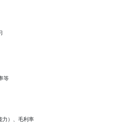
习
率等
债能力）、毛利率