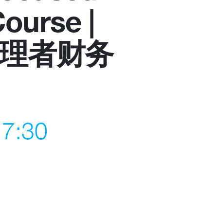
ourse |
Become a member
管理者财务
Contact
17:30