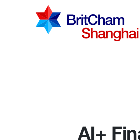
Advocac
Knowled
Communi
AI+ Fin