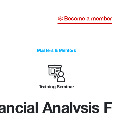
Become a member
y
ge
Masters & Mentors
ty
Training Seminar
ancial Analysis