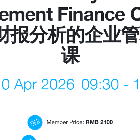
ment Finance C
us
Newsletter
焦财报分析的企业
ommittees
WeChat
 Directory
LinkedIn
课
rships
Live Lounge
 10 Apr 2026
09:30 - 
RMB 2100
Member Price: