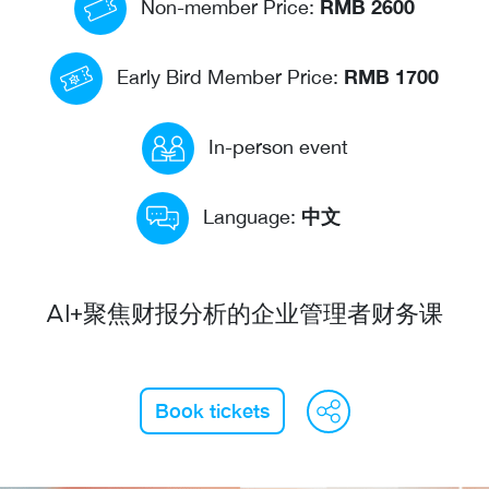
RMB 2600
Non-member Price:
RMB 1700
Early Bird Member Price:
In-person event
中文
Language:
AI+聚焦财报分析的企业管理者财务课
WeCha
Fac
L
Book tickets