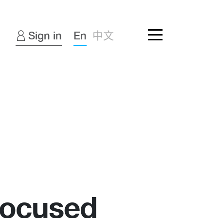
Sign in
En
中文
 Focused