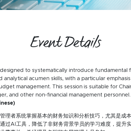
o
Event Details
is designed to systematically introduce fundamental f
analytical acumen skills, with a particular emphasis
udget management. This session is suitable for Chai
er, and other non-financial management personnel
inese)
管理者系统掌握基本的财务知识和分析技巧，尤其是成
通过AI工具，降低了非财务背景学员的学习难度，提升