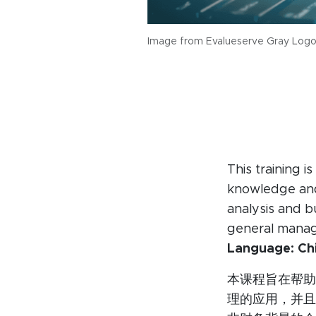
Image from Evalueserve Gray Log
This training 
knowledge and 
analysis and b
general manag
Language: Ch
本课程旨在帮助
理的应用，并且