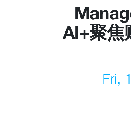
Manage
What we deliver
About 
AI+聚
Events calendar
Our C
News
Member
The Paper Trail
Sponso
Jobs Market
Fri,