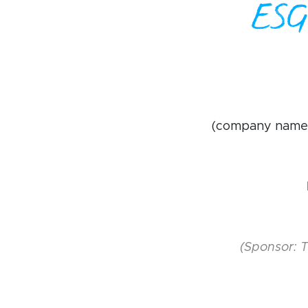
ESG 
(company nam
(Sponsor: