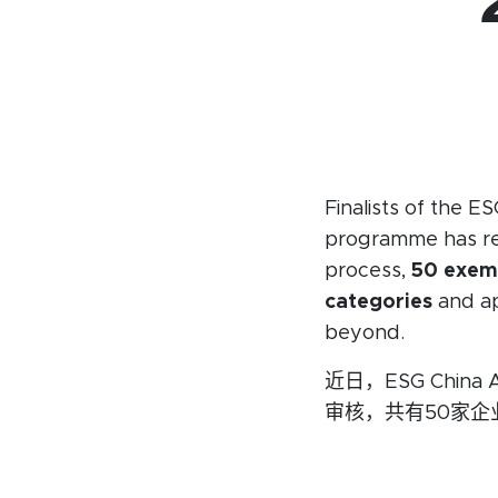
商会服务
关于我
活动日历
委员会
资讯档案
会员名
参考文库
赞助
Finalists of the 
programme has rece
就业市场
process,
50 exemp
categories
and ap
beyond.
近日，ESG Chi
审核，共有50家企