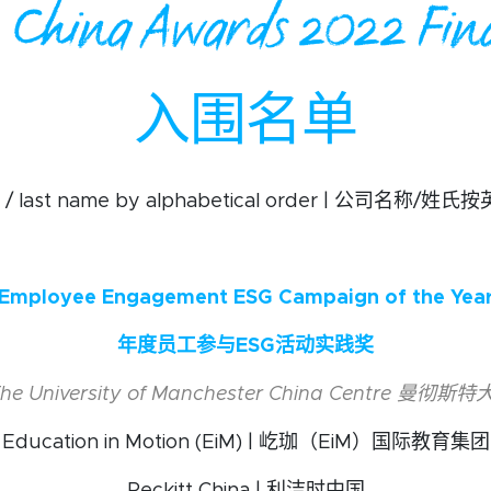
China Awards 2022 Fina
入围名单
e / last name by alphabetical order | 公司名称
Employee Engagement ESG Campaign of the Yea
年度员工参与ESG活动实践奖
 The University of Manchester China Centre 曼
Education in Motion (EiM) | 屹珈（EiM）国际教育集团