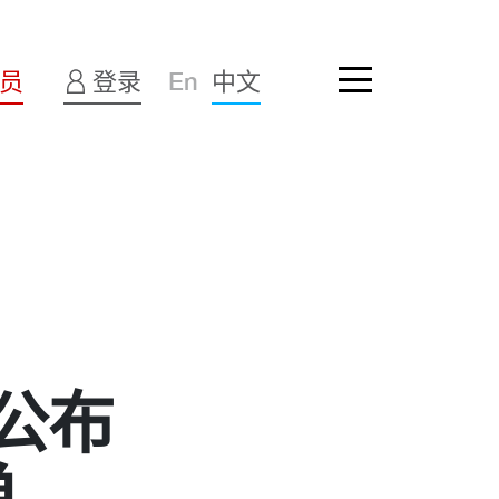
员
登录
En
中文
 公布
单