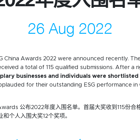
26 Aug 2022
们
订阅周报
微信
录
领英
Live Lounge
ESG China Awards 2022 were announced recently. The
ived a total of 115 qualified submissions. After a r
lary businesses and individuals were shortlisted 
plauded for their outstanding ESG performance in
na Awards 公布2022年度入围名单。首届大奖收到115
业和个人入围大奖12个奖项。