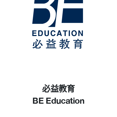
们
订阅周报
微信
录
领英
Live Lounge
必益教育
BE Education