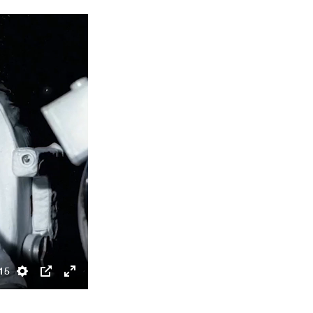
15
Settings
PIP
Enter
fullscreen