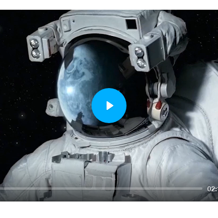
Play
02: