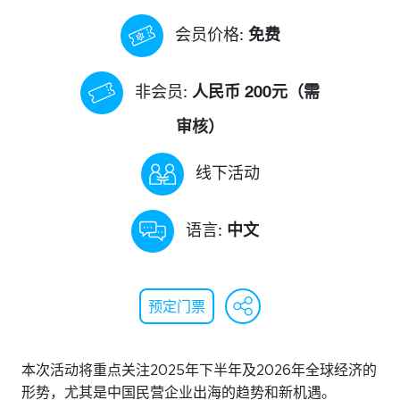
活动日历
免费
会员价格:
资讯档案
人民币 200元（需
非会员:
参考文库
审核）
就业市场
线下活动
关于我们
中文
语言:
委员会
会员名录
WeChat
Faceb
Lin
赞助
预定门票
本次活动将重点关注2025年下半年及2026年全球经济的
订阅周报
形势，尤其是中国民营企业出海的趋势和新机遇。