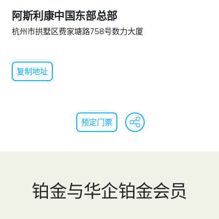
阿斯利康中国东部总部
杭州市拱墅区费家塘路758号数力大厦
复制地址
WeChat
Faceb
Lin
预定门票
铂金与华企铂金会员