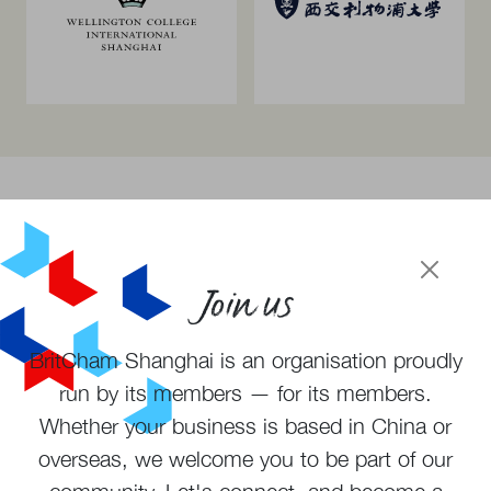
Join us
BritCham Shanghai is an organisation proudly
run by its members — for its members.
加入会员
订阅周报
Whether your business is based in China or
overseas, we welcome you to be part of our