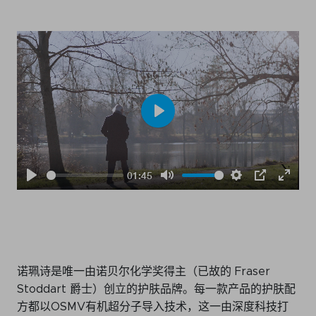
活动日历
资讯档案
参考文库
就业市场
Play
关于我们
01:45
委员会
Play
Mute
Settings
PIP
Ente
会员名录
fulls
赞助
诺珮诗是唯一由诺贝尔化学奖得主（已故的 Fraser
Stoddart 爵士）创立的护肤品牌。每一款产品的护肤配
订阅周报
方都以OSMV有机超分子导入技术，这一由深度科技打