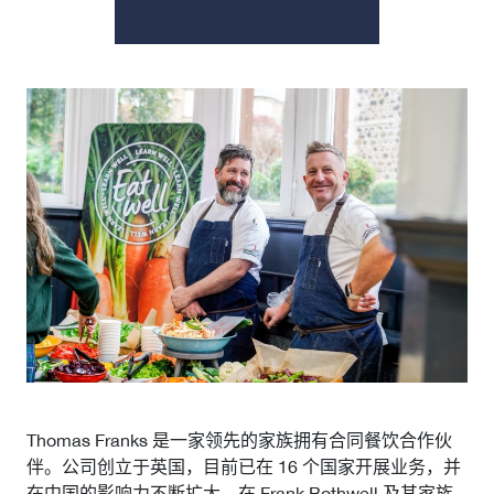
活动日历
资讯档案
参考文库
就业市场
关于我们
委员会
会员名录
赞助
Thomas Franks 是一家领先的家族拥有合同餐饮合作伙
订阅周报
伴。公司创立于英国，目前已在 16 个国家开展业务，并
在中国的影响力不断扩大。在 Frank Bothwell 及其家族