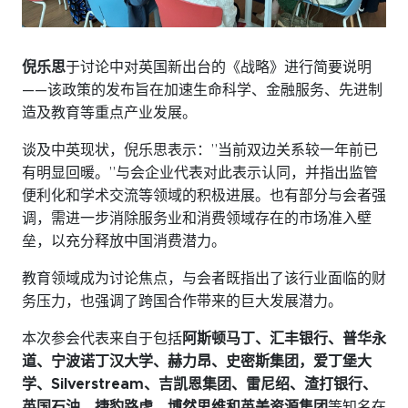
微信
领英
倪乐思
于讨论中对英国新出台的《战略》进行简要说明
Live Lounge
——该政策的发布旨在加速生命科学、金融服务、先进制
造及教育等重点产业发展。
谈及中英现状，倪乐思表示：”当前双边关系较一年前已
加入会员
有明显回暖。”与会企业代表对此表示认同，并指出监管
联系我们
便利化和学术交流等领域的积极进展。也有部分与会者强
调，需进一步消除服务业和消费领域存在的市场准入壁
垒，以充分释放中国消费潜力。
教育领域成为讨论焦点，与会者既指出了该行业面临的财
务压力，也强调了跨国合作带来的巨大发展潜力。
本次参会代表来自于包括
阿斯顿马丁、汇丰银行、普华永
道、宁波诺丁汉大学、赫力昂、史密斯集团，爱丁堡大
学、Silverstream、吉凯恩集团、雷尼绍、渣打银行、
英国石油、捷豹路虎、博然思维和英美资源集团
等知名在