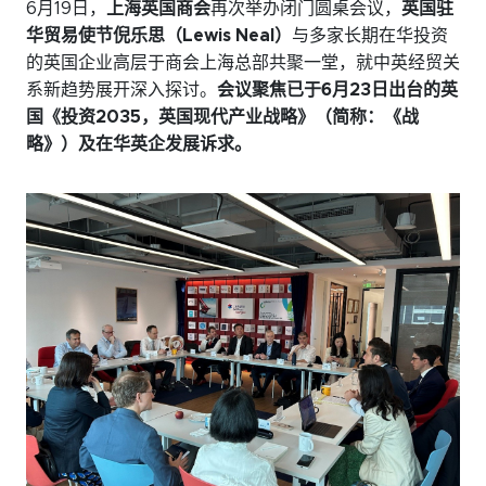
6月19日，
上海英国商会
再次举办闭门圆桌会议，
英国驻
活动日历
华贸易使节倪乐思（Lewis Neal）
与多家长期在华投资
的英国企业高层于商会上海总部共聚一堂，就中英经贸关
资讯档案
系新趋势展开深入探讨。
会议聚焦已于6月23日出台的英
参考文库
国《投资2035，英国现代产业战略》（简称：《战
略》）及在华英企发展诉求。
就业市场
关于我们
委员会
会员名录
赞助
订阅周报