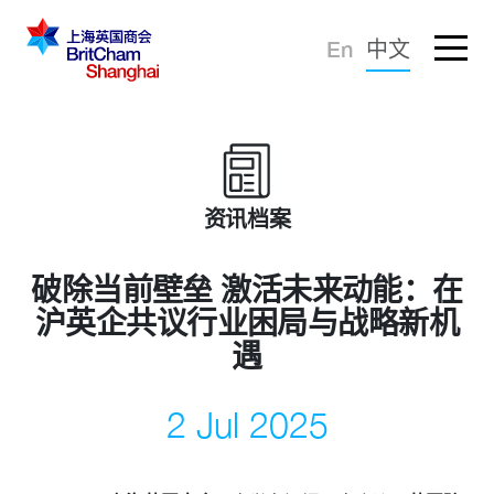
忘记密码？
En
中文
登录
倡导建议
知识分享
资讯档案
商界社群
破除当前壁垒 激活未来动能：在
沪英企共议行业困局与战略新机
遇
2 Jul 2025
商会服务