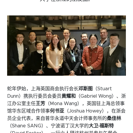
活动日历
资讯档案
参考文库
就业市场
关于我们
委员会
会员名录
蛇年伊始，上海英国商会执行会长
邓
斯
图
（Stuart
Dunn）携执行委员会委员
黄耀和
（Gabriel Wong）、浙
赞助
江办公室主任
王芳
（Mona Wang），英国驻上海总领事
馆华东区域合作领事
何书亚
（Joshua Howey），在浙会
员企业代表，来自普华永道中天会计师事务所的
桑佳林
订阅周报
（Shane SANG）、宁波诺丁汉大学的
大
卫
·福斯特