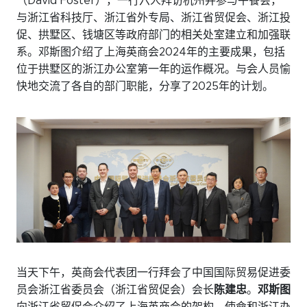
（David Foster），一行六人拜访杭州并参与午餐会，
微信
与浙江省科技厅、浙江省外专局、浙江省贸促会、浙江投
领英
促、拱墅区、钱塘区等政府部门的相关处室建立和加强联
系。邓斯图介绍了上海英商会2024年的主要成果，包括
Live Lounge
位于拱墅区的浙江办公室第一年的运作概况。与会人员愉
快地交流了各自的部门职能，分享了2025年的计划。
加入会员
联系我们
当天下午，英商会代表团一行拜会了中国国际贸易促进委
员会浙江省委员会（浙江省贸促会）会长
陈建忠
。
邓斯图
向浙江省贸促会介绍了上海英商会的架构、使命和浙江办