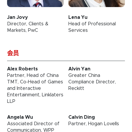
Jan Jovy
Lena Yu
Director, Clients &
Head of Professional
Markets, PwC
Services
会员
Alex Roberts
Alvin Yan
Partner, Head of China
Greater China
TMT, Co-Head of Games
Compliance Director,
and Interactive
Reckitt
Entertainment, Linklaters
LLP
Angela Wu
Calvin Ding
Associated Director of
Partner, Hogan Lovells
Communication, WPP